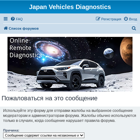
Japan Vehicles Diagnostics
FAQ
Регистрация
Вход
П
Список форумов
о
и
с
к
Пожаловаться на это сообщение
Используйте эту форму для отправки жалобы на выбранное сообщение
модераторам и администраторам форума. Жалобы обычно используются
только в случаях, когда сообщение нарушает правила форума.
Причина: