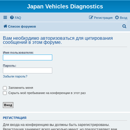
Japan Vehicles Diagnostics
FAQ
Регистрация
Вход
П
Список форумов
о
Вам необходимо авторизоваться для цитирования
и
сообщений в этом форуме.
с
Имя пользователя:
к
Пароль:
Забыли пароль?
Запомнить меня
Скрыть моё пребывание на конференции в этот раз
РЕГИСТРАЦИЯ
Для входа на конференцию вы должны быть зарегистрированы.
Регистрация занимает всего несколько минут, но предоставляет вам