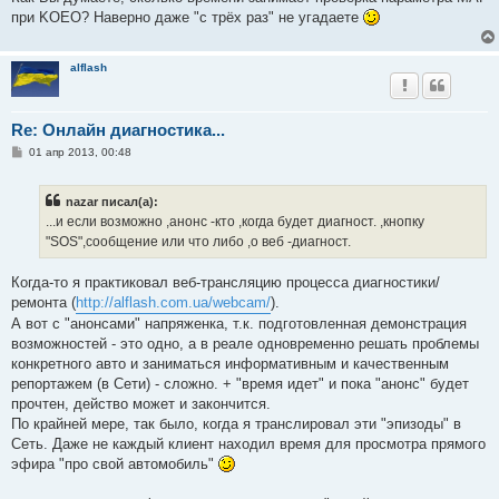
при KOEO? Наверно даже "с трёх раз" не угадаете
alflash
Re: Онлайн диагностика...
С
01 апр 2013, 00:48
о
о
б
nazar писал(а):
щ
е
...и если возможно ,анонс -кто ,когда будет диагност. ,кнопку
н
"SOS",сообщение или что либо ,о веб -диагност.
и
е
Когда-то я практиковал веб-трансляцию процесса диагностики/
ремонта (
http://alflash.com.ua/webcam/
).
А вот с "анонсами" напряженка, т.к. подготовленная демонстрация
возможностей - это одно, а в реале одновременно решать проблемы
конкретного авто и заниматься информативным и качественным
репортажем (в Сети) - сложно. + "время идет" и пока "анонс" будет
прочтен, действо может и закончится.
По крайней мере, так было, когда я транслировал эти "эпизоды" в
Cеть. Даже не каждый клиент находил время для просмотра прямого
эфира "про свой автомобиль"