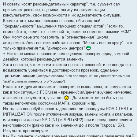
И советы носят рекомендательный характер". т.е. субъект сам
принимает решение, оценивая логику их аргументации
консультантом, свои возможности и их адекватность ситуации.
Кроме этого, мы все прекрасно знаем, об известной
"формальноости" мышления тамошних специалистов": "если то,
поменяй это; если это - поменяй то; если не помогло - замени ECM".
Они могут себе это позволить, а "отечественная" школа
авторемонта/диагностики работает иначе. "Менять все по кругу" - это
только привилегия т.н. "дилерских центров"
+ Никто не мешает провести полноценную проверку перед заменой
девайса, который рекомендуется заменить.
Хотя понятно, что многим хочется простых решений, и не всегда есть
возможность убедиться в достоверности проверок, сделаных
третьими лицами
(которые сказали, "что всё хорошо", не уточняя что именно
"всё" и сколько именно этого "хорошо")
Если это и другие значимые проверки не выполнены, то получается
как в той ситуаци с FJCruiser - времени/сил/денег вбухано немеряно,
а искомого результата, увы, нет
. Да и может ли он быть при
таком непонятном состоянии MAF'a, коробки и пр.
Но только попробуй спросить делались ли процедуры ROAD TEST и
INITIALIZATION после отключения аккума, замены компа и клапанов,
или запроси данные SPD (NT) и SPD (SP2) при и перед проявлением
неисправности (равно как и их значения до и после "сброса" БУ).
Результат прогнозируем.
Как Вы думаете, сколько времени занимает проверка параметра MAF