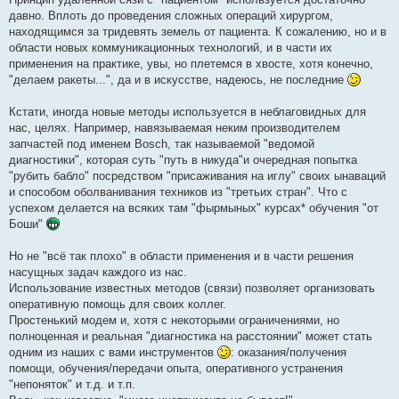
б
давно. Вплоть до проведения сложных операций хирургом,
щ
е
находящимся за тридевять земель от пациента. К сожалению, но и в
н
области новых коммуникационных технологий, и в части их
и
е
применения на практике, увы, но плетемся в хвосте, хотя конечно,
"делаем ракеты...", да и в искусстве, надеюсь, не последние
Кстати, иногда новые методы используется в неблаговидных для
нас, целях. Например, навязываемая неким производителем
запчастей под именем Вosch, так называемой "ведомой
диагностики", которая суть "путь в никуда"и очередная попытка
"рубить бабло" посредством "присаживания на иглу" своих ынаваций
и способом оболванивания техников из "третьих стран". Что с
успехом делается на всяких там "фырмыных" курсах* обучения "от
Боши"
Но не "всё так плохо" в области применения и в части решения
насущных задач каждого из нас.
Использование известных методов (связи) позволяет организовать
оперативную помощь для своих коллег.
Простенький модем и, хотя с некоторыми ограничениями, но
полноценная и реальная "диагностика на расстоянии" может стать
одним из наших с вами инструментов
: оказания/получения
помощи, обучения/передачи опыта, оперативного устранения
"непоняток" и т.д. и т.п.