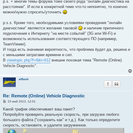
p.s. + многие темы форума тоже своего рода "онлайн диагностика на
расстоянии". И если в конкретной теме что-то непонятно, то конечно
можно/нужно спросить/уточнить
p.s.s. Кроме того, необходимыми условиями проведения "онлайн
диагностики" являются желание таковой
и наличие приличного
подключения к Интернету "на месте событий" (3G или Wi-Fi) и
возможность использования соответствующего ПО (например,
TeamViewer).
И тогда есть значимая вероятность, что проблема будет да, решена и
с меньшими затратами времени и сил.
В
viewtopic.php?f=8&t=612
внешне похожая тема "Remote (Online)
Vehicle Diagnostic".
alflash
Re: Remote (Online) Vehicle Diagnostic
С
23 май 2013, 12:01
о
о
Какой трафик обеспечивает ваш пакет?
б
Попробуйте проверить реальную скорость, при загрузке любого
щ
е
большого файла ("сохранить как" и т.д.). Как только определите
н
скорость, остановите, и удалите загруженное.
и
е