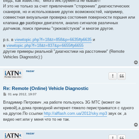
Ведь, как известно, "много инструмента не бывает!"
И это не только за счет привлечения "сторонних" диагностических
сканеров, но и использование других возможностей, например,
совместная визуальная проверка состояния поверхности поршня или
клапана
до
разборки двигателя, анализ сигналов различных
датчиков, поиск причины "грюков/стуков" и многое другое.
p.s. в
viewtopic.php?f=18&t=858&p=6635#p6635
и
в
viewtopic.php?f=18&t=837&p=6655#p6655
другие примеры реальной "диагностики на расстоянии" (Remote
Vehicles Diagnostic):)
nazar
Re: Remote (Online) Vehicle Diagnostic
С
01 апр 2012, 19:07
о
о
Владимир Петрович ,на работе пользуюсь 3G MTC (может он
б
кривой),а дома проводной интернет-тяжело перистраиватся с одного
щ
е
на другое.По ссылки
http://alflash.com.ua/2012/sky.mp3
звук ок ,а
н
видео нет.или у меня что то не так.
и
е
nazar