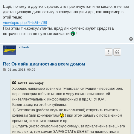
Ещё, почему в других странах это практикуется и не кисло, я не про
дистанционную диагностику а консультации и др., как например в
этой теме:
viewtopic.php?f=5&t=798
При этом т.н.консультанты, вряд ли компенсируют средства
потраченные на не нужные запчасти
!
alflash
Re: Онлайн диагностика всем домом
С
01 апр 2013, 00:05
о
о
б
AVTEL писал(а):
щ
е
Хорошо, например возникла тупиковая ситуация - пересмотрел,
н
перепроверил всё что можно в меру своих возможностей
и
е
(интеллектуальных, информационных и пр.) СТУПОР...
Каков выход из этой ситуёвины:
1) Бесплатно (работа ведь не выполнена!) отпустить клиента к
коллегам (или конкурентам
) при этом забыть о потраченном
времени, силах, материале и пр.
2)Отдать (чисто символическую сумму), за привлечение внешнего
интеллекта, тем самым ЗАРАБОТАТЬ ДЕНЕГ на диагностике и