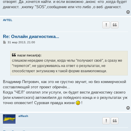
е
отворят. Да ,хочется найти. и если возможно ,анонс -кто ,когда будет
н
диагност. ,кнопку "SOS",сообщение или что либо ,о веб -диагност.
и
е
AVTEL
Re: Онлайн диагностика...
С
31 мар 2013, 21:00
о
о
б
nazar писал(а):
щ
е
слишком нередкие случаи, когда челы "получают своё", а сразу же
н
"теряются", не удосуживаясь на ответ о результатах, не
и
е
способствуют энтузиазму к такой форме взаимопомощи.
Владимир Петрович, как это не грустно звучит, но без коммерческой
составляющей этот проект обречён...
Когда "ЧЕЛ" оплатил эти услуги, он будет вести диагностику своего
(или клиентского) автомобиля до победного конца и о результатах уж
точно оповестит! Суровая правда жизни
!
alflash