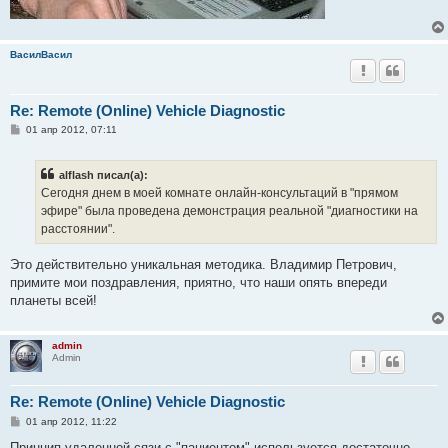
ВасилВасил
Re: Remote (Online) Vehicle Diagnostic
С
01 апр 2012, 07:11
о
о
б
alflash писал(а):
щ
е
Сегодня днем в моей комнате онлайн-консультаций в "прямом
н
эфире" былa проведенa демонстрация реальной "диагностики на
и
е
расстоянии".
Это действительно уникальная методика. Владимир Петрович,
примите мои поздравления, приятно, что наши опять впереди
планеты всей!
admin
Admin
Re: Remote (Online) Vehicle Diagnostic
С
01 апр 2012, 11:22
о
о
Принцип удаленной сязи с "пациентом" используется достаточно