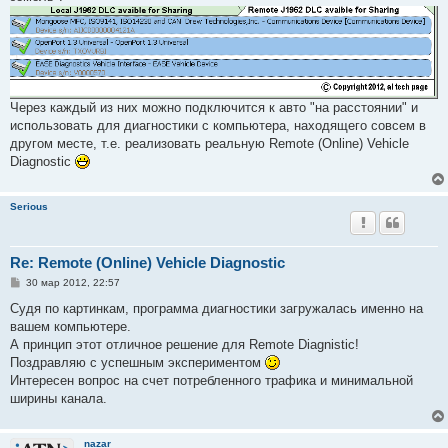
н
и
е
Через каждый из них можно подключится к авто "на расстоянии" и
использовать для диагностики с компьютера, находящего совсем в
другом месте, т.е. реализовать реальную Remote (Online) Vehicle
Diagnostic
Serious
Re: Remote (Online) Vehicle Diagnostic
С
30 мар 2012, 22:57
о
о
Судя по картинкам, программа диагностики загружалась именно на
б
вашем компьютере.
щ
е
А принцип этот отличное решение для Remote Diagnistic!
н
Поздравляю с успешным экспериментом
и
е
Интересен вопрос на счет потребленного трафика и минимальной
ширины канала.
nazar