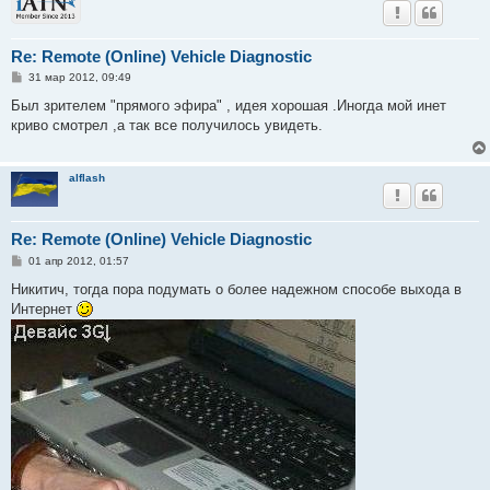
Re: Remote (Online) Vehicle Diagnostic
С
31 мар 2012, 09:49
о
о
Был зрителем "прямого эфира" , идея хорошая .Иногда мой инет
б
криво смотрел ,а так все получилось увидеть.
щ
е
н
и
alflash
е
Re: Remote (Online) Vehicle Diagnostic
С
01 апр 2012, 01:57
о
о
Никитич, тогда пора подумать о более надежном способе выхода в
б
Интернет
щ
е
н
и
е