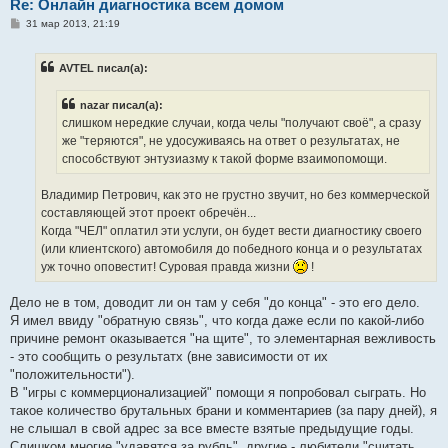
Re: Онлайн диагностика всем домом
С
31 мар 2013, 21:19
о
о
б
AVTEL писал(а):
щ
е
н
nazar писал(а):
и
е
слишком нередкие случаи, когда челы "получают своё", а сразу
же "теряются", не удосуживаясь на ответ о результатах, не
способствуют энтузиазму к такой форме взаимопомощи.
Владимир Петрович, как это не грустно звучит, но без коммерческой
составляющей этот проект обречён...
Когда "ЧЕЛ" оплатил эти услуги, он будет вести диагностику своего
(или клиентского) автомобиля до победного конца и о результатах
уж точно оповестит! Суровая правда жизни
!
Дело не в том, доводит ли он там у себя "до конца" - это его дело.
Я имел ввиду "обратную связь", что когда даже если по какой-либо
причине ремонт оказывается "на щите", то элементарная вежливость
- это сообщить о результатх (вне зависимости от их
"положительности").
В "игры с коммерционализацией" помощи я попробовал сыграть. Но
такое количество брутальных брани и комментариев (за пару дней), я
не слышал в свой адрес за все вместе взятые предыдущие годы.
Слишком многие "удавятся за рубль", другие - любители "считать