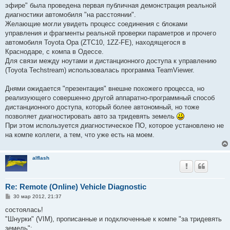
б
эфире" былa проведенa первая публичная демонстрация реальной
щ
е
диагностики автомобиля "на расстоянии".
н
Желающие могли увидеть процесс соединения с блоками
и
е
управления и фрагменты реальной проверки параметров и прочего
автомобиля Toyota Opa (ZTC10, 1ZZ-FE), находящегося в
Краснодаре, с компа в Одессе.
Для связи между ноутами и дистанционного доступа к управлению
(Toyota Techstream) использовалась программа TeamViewer.
Днями ожидается "презентация" внешне похожего процесса, но
реализующего совершенно другой аппаратно-программный способ
дистанционного доступа, который более автономный, но тоже
позволяет диагностировать авто за тридевять земель
При этом используется диагностическое ПО, которое установлено не
на компе коллеги, а тем, что уже есть на моем.
alflash
Re: Remote (Online) Vehicle Diagnostic
С
30 мар 2012, 21:37
о
о
состоялась!
б
"Шнурки" (VIM), прописанные и подключенные к компе "за тридевять
щ
е
земель":