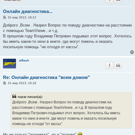
Онлайн диагностика...
С
31 мар 2013, 18:12
о
о
Доброго ,Всем . Назрел Вопрос по поводу диагностики на расстоянии
б
с помощью TeamViewe...и т.д.
щ
е
В прошлом году Владимир Петрович подымал этот вопрос. Хотелось
н
бы иметь какое-то окно в инете ,где могут помочь и оказать
и
е
посильную помощь "не отходя от кассы".
alflash
Re: Онлайн диагностика "всем домом"
С
31 мар 2013, 19:18
о
о
б
nazar писал(а):
щ
е
Доброго ,Всем . Назрел Вопрос по поводу диагностики на
н
расстоянии с помощью TeamViewe...и т.д. В прошлом году
и
е
Владимир Петрович подымал этот вопрос. Хотелось бы иметь
какое-то окно в инете ,где могут помочь и оказать посильную
помощь не отходя ''от кассы''.
Ну не только "поднимал", но и "поднял"