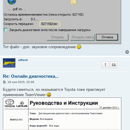
Тот файл - доп. звуковое сопровождение
alflash
Re: Онлайн диагностика...
С
18 ноя 2015, 22:46
о
о
Будете смеяться, но оказывается Toyota тоже практикует
б
применение TeamViewer
щ
е
н
и
е