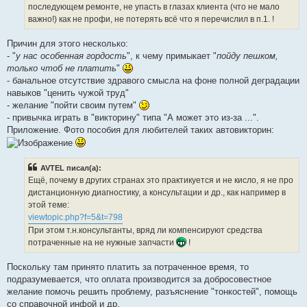
последующем ремонте, не упасть в глазах клиента (что не мало
важно!) как не профи, не потерять всё что я перечислил в п.1. !
Причин для этого несколько:
- "
у нас особенная гордость
", к чему примыкает "
пойду пешком,
только чтоб не платить
"
- банальное отсутствие здравого смысла на фоне полной деградации
навыков "ценить чужой труд"
- желание "пойти своим путем"
- привычка играть в "викторину" типа "А может это из-за ...".
Приложение. Фото пособия для любителей таких автовикторин:
AVTEL писал(а):
Ещё, почему в других странах это практикуется и не кисло, я не про
дистанционную диагностику, а консультации и др., как например в
этой теме:
viewtopic.php?f=5&t=798
При этом т.н.консультанты, вряд ли компенсируют средства
потраченные на не нужные запчасти
!
Поскольку там принято платить за потраченное время, то
подразумевается, что оплата производится за добросовестное
желание помочь решить проблему, разъяснение "тонкостей", помощь
со справочной инфой и др.