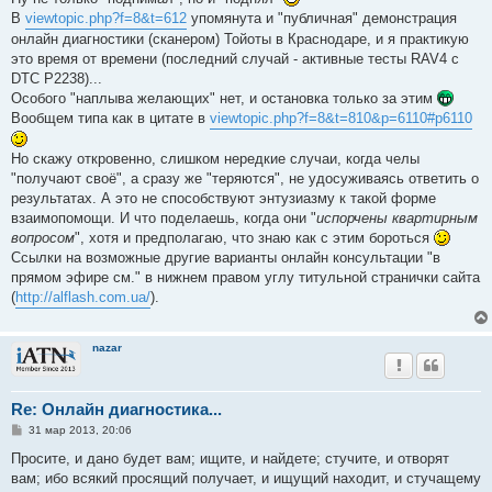
В
viewtopic.php?f=8&t=612
упомянута и "публичная" демонстрация
онлайн диагностики (сканером) Тойоты в Краснодаре, и я практикую
это время от времени (последний случай - активные тесты RAV4 c
DTC P2238)...
Особого "наплыва желающих" нет, и остановка только за этим
Вообщем типа как в цитате в
viewtopic.php?f=8&t=810&p=6110#p6110
Но скажу откровенно, слишком нередкие случаи, когда челы
"получают своё", а сразу же "теряются", не удосуживаясь ответить о
результатах. А это не способствуют энтузиазму к такой форме
взаимопомощи. И что поделаешь, когда они "
испорчены квартирным
вопросом
", хотя и предполагаю, что знаю как с этим бороться
Ссылки на возможные другие варианты онлайн консультации "в
прямом эфире см." в нижнем правом углу титульной странички сайта
(
http://alflash.com.ua/
).
nazar
Re: Онлайн диагностика...
С
31 мар 2013, 20:06
о
о
Просите, и дано будет вам; ищите, и найдете; стучите, и отворят
б
вам; ибо всякий просящий получает, и ищущий находит, и стучащему
щ