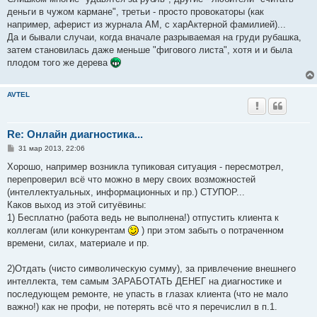
деньги в чужом кармане", третьи - просто провокаторы (как
например, аферист из журнала АМ, с харАктерной фамилией)...
Да и бывали случаи, когда вначале разрываемая на груди рубашка,
затем становилась даже меньше "фигового листа", хотя и и была
плодом того же дерева
AVTEL
Re: Онлайн диагностика...
С
31 мар 2013, 22:06
о
о
Хорошо, например возникла тупиковая ситуация - пересмотрел,
б
перепроверил всё что можно в меру своих возможностей
щ
е
(интеллектуальных, информационных и пр.) СТУПОР...
н
Каков выход из этой ситуёвины:
и
е
1) Бесплатно (работа ведь не выполнена!) отпустить клиента к
коллегам (или конкурентам
) при этом забыть о потраченном
времени, силах, материале и пр.
2)Отдать (чисто символическую сумму), за привлечение внешнего
интеллекта, тем самым ЗАРАБОТАТЬ ДЕНЕГ на диагностике и
последующем ремонте, не упасть в глазах клиента (что не мало
важно!) как не профи, не потерять всё что я перечислил в п.1.